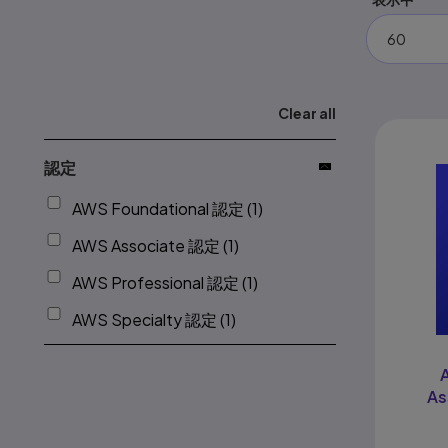
60
Clear all
認定
AWS Foundational 認定 (1)
AWS Associate 認定 (1)
AWS Professional 認定 (1)
AWS Specialty 認定 (1)
As